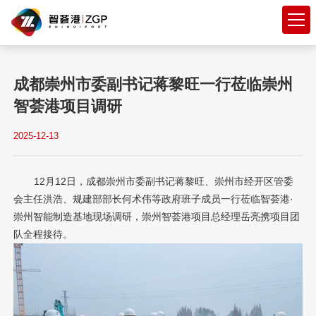
成都崇州市委副书记蒋黎旺一行莅临崇州
智荟港项目调研
2025-12-13
搜索
12月12日，成都崇州市委副书记蒋黎旺、崇州市经开区管委
会主任洪浩、规建部部长何术伟等政府班子成员一行莅临智荟港·
热搜关键词：
活动
开工
招商
崇州智能制造基地现场调研，崇州智荟港项目总经理岳亮携项目团
队全程接待。